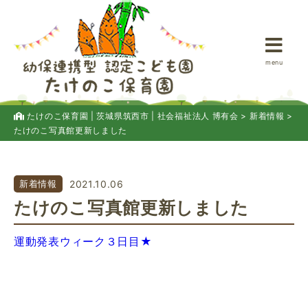
menu
たけのこ保育園 | 茨城県筑西市 | 社会福祉法人 博有会
>
新着情報
>
たけのこ写真館更新しました
新着情報
2021.10.06
たけのこ写真館更新しました
運動発表ウィーク３日目★