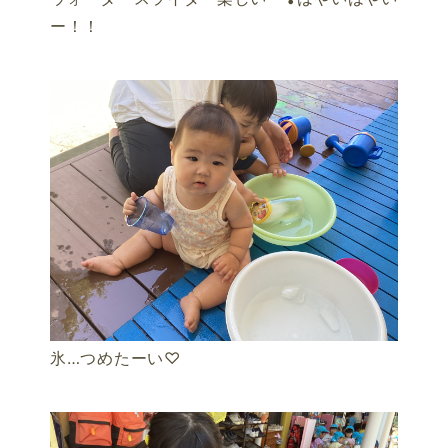
ー！！
氷…つめたーい♡