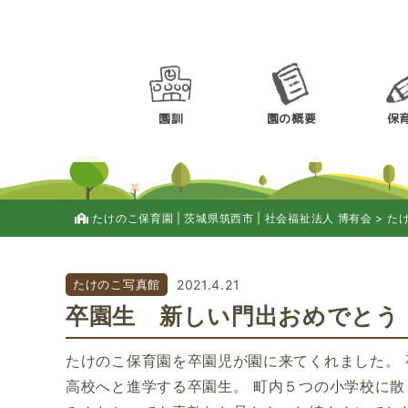
園訓
園の概要
保
たけのこ保育園 | 茨城県筑西市 | 社会福祉法人 博有会
>
た
たけのこ写真館
2021.4.21
卒園生 新しい門出おめでとう
たけのこ保育園を卒園児が園に来てくれました。 
高校へと進学する卒園生。 町内５つの小学校に