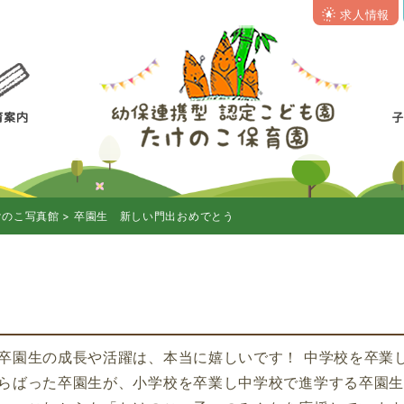
求人情報
育案内
けのこ写真館
>
卒園生 新しい門出おめでとう
卒園生の成長や活躍は、本当に嬉しいです！ 中学校を卒業
散らばった卒園生が、小学校を卒業し中学校で進学する卒園