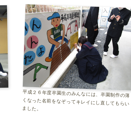
平成２６年度卒園生のみんなには、卒園制作の薄
くなった名前をなぞってキレイにし直してもらい
ました。