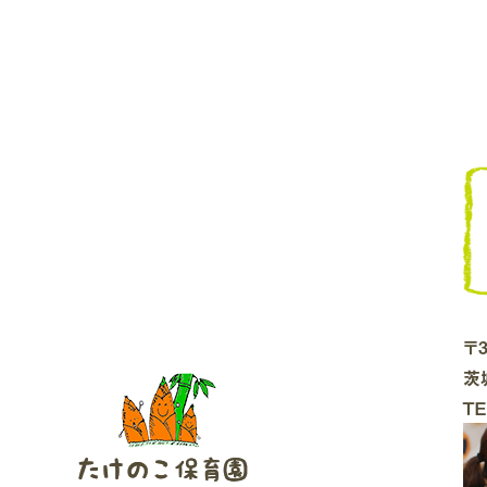
〒3
茨
ＴＥ