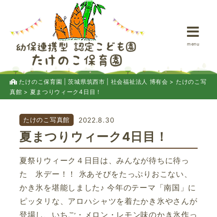
menu
たけのこ保育園 | 茨城県筑西市 | 社会福祉法人 博有会
>
たけのこ写
真館
>
夏まつりウィーク4日目！
たけのこ写真館
2022.8.30
夏まつりウィーク4日目！
夏祭りウィーク４日目は、みんなが待ちに待っ
た 氷デー！！ 氷あそびをたっぷりおこない、
かき氷を堪能しました♪ 今年のテーマ「南国」に
ピッタリな、アロハシャツを着たかき氷やさんが
登場し、いちご・メロン・レモン味のかき氷作っ