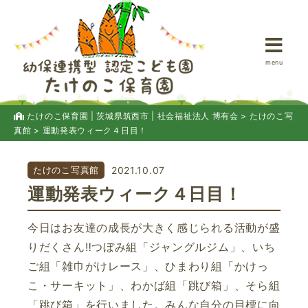
menu
たけのこ保育園 | 茨城県筑西市 | 社会福祉法人 博有会
>
たけのこ写
真館
>
運動発表ウィーク４日目！
たけのこ写真館
2021.10.07
運動発表ウィーク４日目！
今日はお友達の成長が大きく感じられる活動が盛
りだくさん‼つぼみ組「ジャングルジム」、いち
ご組「雑巾がけレース」、ひまわり組「かけっ
こ・サーキット」、わかば組「跳び箱」、そら組
「跳び箱」を行いました。みんな自分の目標に向