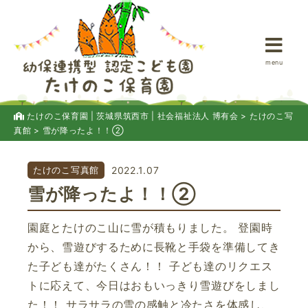
menu
たけのこ保育園 | 茨城県筑西市 | 社会福祉法人 博有会
>
たけのこ写
真館
>
雪が降ったよ！！②
たけのこ写真館
2022.1.07
雪が降ったよ！！②
園庭とたけのこ山に雪が積もりました。 登園時
から、雪遊びするために長靴と手袋を準備してき
た子ども達がたくさん！！ 子ども達のリクエス
トに応えて、今日はおもいっきり雪遊びをしまし
た！！ サラサラの雪の感触と冷たさを体感し、